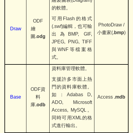
繪製圖表(Diagram)
的軟體。
可用Flash
的格式
ODF
PhotoDraw /
(.swf)編輯，也可輸
Draw
繪
小畫家(
.bmp
)
出為BMP, GIF,
圖
.odg
JPEG, PNG, TIFF
與WNF等檔案格
式。
資料庫管理軟體。
支援許多市面上熱
門的資料庫軟體。
ODF
資
如：Adabas D,
Base
料
Access
.mdb
ADO, Microsoft
庫
.odb
Access, MySQL
。
同時可用XML的格
式進行輸出。