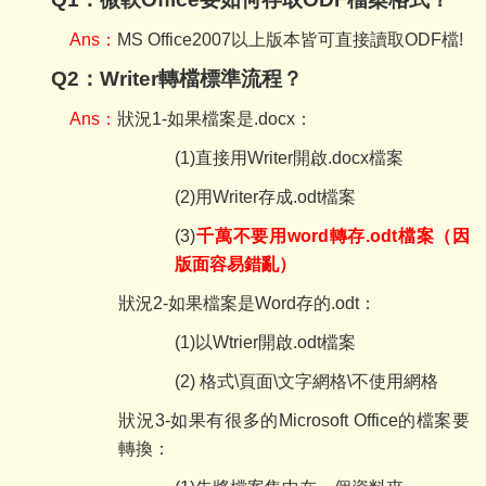
Ans
：
MS Office2007
以上版本皆可直接讀取ODF
檔!
Q2
：Writer轉檔標準流程？
Ans
：
狀況1-
如果檔案是.docx：
(1)
直接用Writer
開啟.docx檔案
(2)
用Writer
存成.odt檔案
(3)
千萬不要用word
轉存.odt檔案（因
版面容易錯亂）
狀況2-
如果檔案是Word存的.odt：
(1)
以Wtrier
開啟.odt檔案
(2)
格式\
頁面\文字網格\不使用網格
狀況3-
如果有很多的Microsoft Office的檔案要
轉換：