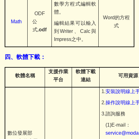
數學方程式編輯軟
體。
ODF
Word
的方程
Math
公
編輯結果可以輸入
式
式
.odf
到Writer
、Calc與
Impress之中。
四、軟體下載：
支援作業
軟體下載
軟體名稱
可用資源
平台
連結
1.
安裝說明
線上
2.
操作說明
線上
3.
諮詢服務
(1)E-mail
：
數位發展部
service@moda.