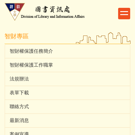
跳
到
主
要
內
智財專區
容
區
智財權保護任務簡介
智財權保護工作職掌
法規辦法
表單下載
聯絡方式
最新消息
案例宣導