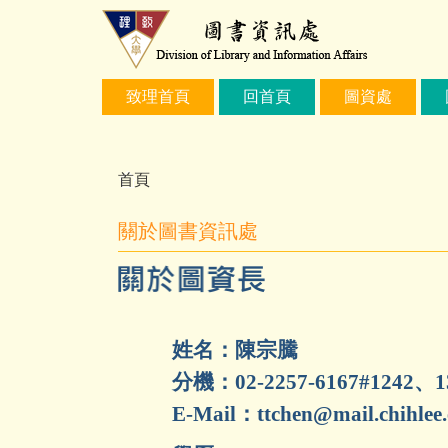
跳
到
主
要
致理首頁
回首頁
圖資處
內
容
區
首頁
關於圖書資訊處
姓名：陳宗騰
分機：02-2257-6167#1242、1
E-Mail：ttchen@mail.chihlee.