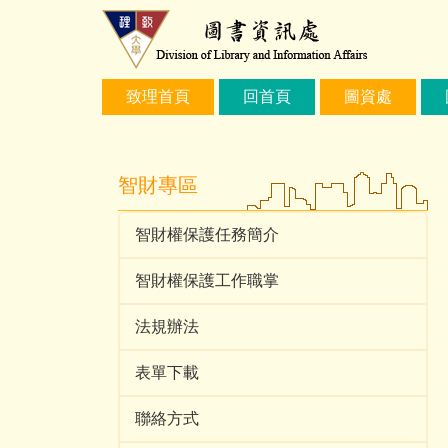
跳
到
主
要
致理首頁
回首頁
圖資處
內
容
區
智財專區
智財權保護任務簡介
智財權保護工作職掌
法規辦法
表單下載
聯絡方式