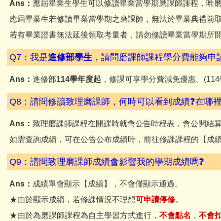
Ans：
應屆畢業生學生可以修讀畢業當學期磨課師課程，唯
應屆畢業生若修讀畢業當學期之磨課師，無法於畢業典禮前
若有畢業證書無法延後領取考量者，請勿修讀畢業當學期所
Q7：我是
進修部學生
，請問磨課師課程學分費能夠申
Ans：
進修部
114學年度起
，修課可享學分費減免優惠。(11
Q8：請問修讀致理磨課師，何時可以看到成績❓在哪裡
Ans：
致理磨課師課程在開課時就會公告時程表，會公開結
如需查詢成績，可在公告公布成績時，前往修課課程的【成
Q9：請問致理磨課師成績會影響我的學期成績嗎❓
Ans：
成績單會顯示【成績】，不會僅顯示通過。
★由於顯示成績，若修課情況不理想
可申請停修
。
★由於為磨課師課程為自主學習方式進行，
不會點名
，
不會