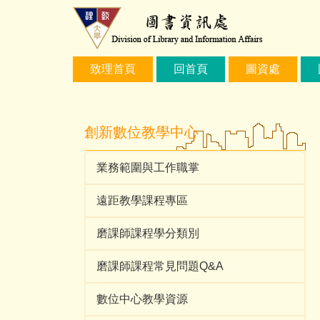
跳
到
主
要
致理首頁
回首頁
圖資處
內
容
區
創新數位教學中心
業務範圍與工作職掌
遠距教學課程專區
磨課師課程學分類別
磨課師課程常見問題Q&A
數位中心教學資源