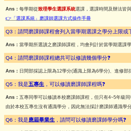
Ans：
每學期從
致理學生選課系統
選課，選課時間及辦法皆
👉
「選課系統」磨課師選課方式操作手冊
Q3：請問磨課師課程會列入當學期選課之學分上限或
Ans：
當學期所選讀之磨課師課程，均會列計於當學期選課
Q4：請問磨課師課程總共可以修讀幾個學分❓
Ans：
日間部採認上限為12學分(通識上限為6學分)、進修部採
Q5：我是
五專生
，可以修讀磨課師課程嗎❓
Ans：
五專同學可以修讀本校磨課師課程，但只有4~5年級
由於本校五專生沒有通識學分，因此無法採計磨課師通識學
Q6：我是
應屆畢業生
，請問可以修讀磨課師學分嗎❓