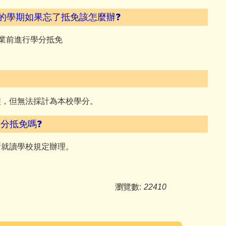
前的學期如果忘了抵免該怎麼辦❓
畢業前進行學分抵免
程，但無法採計為本校學分。
分抵免嗎❓
所就讀學校規定辦理。
瀏覽數:
22410