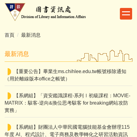
跳
到
主
要
內
首頁
最新消息
容
區
最新消息
【重要公告】畢業生ms.chihlee.edu.tw帳號移除通知
（用於離線版本office之帳號）
【系網組】「資安鑑識課程-系列Ⅰ初級課程：MOVIE-
MATRIX：駭客-逆向&換位思考駭客 for breaking網站攻防
實務」
【系網組】財團法人中華民國電腦技能基金會辦理115
年度 AI、程式設計、電子商務及教學轉化之研習活動資訊